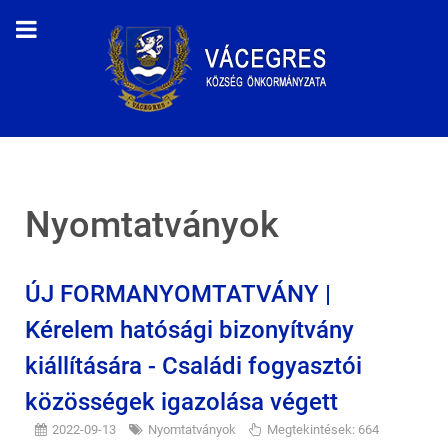
Nyomtatványok
ÚJ FORMANYOMTATVÁNY |
Kérelem hatósági bizonyítvány
kiállítására - Családi fogyasztói
közösségek igazolása végett
2022-09-13
Nyomtatványok
Megtekintések: 664