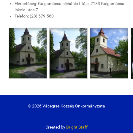
Elérhetőség: Galgamácsa plébánia fíliája; 2183 Galgamácsa
Iskola utca 7.
Telefon: (28) 579-560
© 2026 Vácegres Község Önkormányzata
Created by
Bright Staff