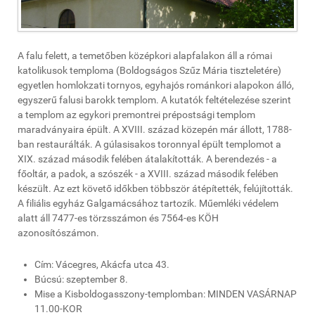
A falu felett, a temetőben középkori alapfalakon áll a római
katolikusok temploma (Boldogságos Szűz Mária tiszteletére)
egyetlen homlokzati tornyos, egyhajós románkori alapokon álló,
egyszerű falusi barokk templom. A kutatók feltételezése szerint
a templom az egykori premontrei prépostsági templom
maradványaira épült. A XVIII. század közepén már állott, 1788-
ban restaurálták. A gúlasisakos toronnyal épült templomot a
XIX. század második felében átalakították. A berendezés - a
főoltár, a padok, a szószék - a XVIII. század második felében
készült. Az ezt követő időkben többször átépítették, felújították.
A filiális egyház Galgamácsához tartozik. Műemléki védelem
alatt áll 7477-es törzsszámon és 7564-es KÖH
azonosítószámon.
Cím: Vácegres, Akácfa utca 43.
Búcsú: szeptember 8.
Mise a Kisboldogasszony-templomban: MINDEN VASÁRNAP
11.00-KOR