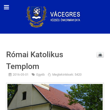
Római Katolikus
Templom
2016-05-01
Egyéb
Megtekintések: 5420