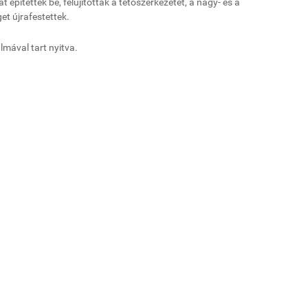
t építettek be, felújították a tetőszerkezetet, a nagy- és a
et újrafestettek.
lmával tart nyitva.