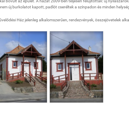
kal bővült az épület. A házat 2009-ben teljesen felújították: új nyílászáróka
erem új burkolatot kapott, padlót cseréltek a színpadon és minden helység
velődési Ház jelenleg alkalomszerűen, rendezvények, összejövetelek alka