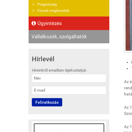
Polgárőrség
Körzeti megbízottak
Ügyintézés
Vállalkozók, szolgáltatók
Hírlevél
Híreinkről emailben tájékoztatjuk.
Az é
rend
hatá
Az 1
Szür
Az 1