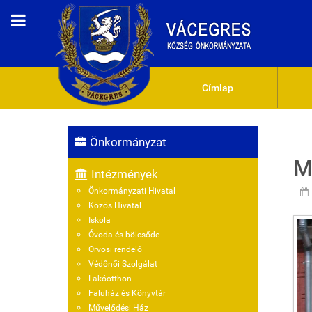
Címlap
Önkormányzat
M
Intézmények
Önkormányzati Hivatal
Közös Hivatal
Iskola
Óvoda és bölcsőde
Orvosi rendelő
Védőnői Szolgálat
Lakóotthon
Faluház és Könyvtár
Művelődési Ház