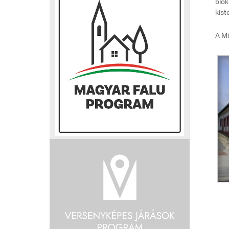
blok
kist
A Mű