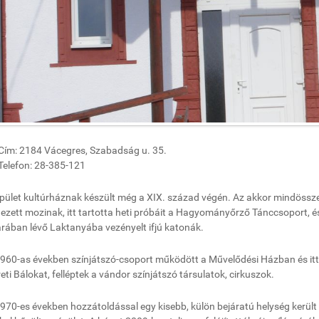
Cím: 2184 Vácegres, Szabadság u. 35.
Telefon: 28-385-121
pület kultúrháznak készült még a XIX. század végén. Az akkor mindössze 
ezett mozinak, itt tartotta heti próbáit a Hagyományőrző Tánccsoport, és 
rában lévő Laktanyába vezényelt ifjú katonák.
960-as években színjátszó-csoport működött a Művelődési Házban és itt t
eti Bálokat, felléptek a vándor színjátszó társulatok, cirkuszok.
970-es években hozzátoldással egy kisebb, külön bejáratú helység került