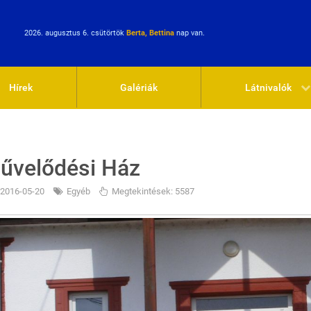
2026. augusztus 6. csütörtök
Berta, Bettina
nap van.
Hírek
Galériák
Látnivalók
űvelődési Ház
2016-05-20
Egyéb
Megtekintések: 5587