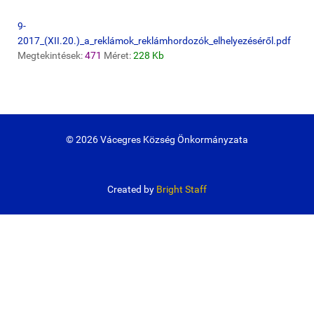
9-
2017_(XII.20.)_a_reklámok_reklámhordozók_elhelyezéséről.pdf
Megtekintések:
471
Méret:
228 Kb
© 2026 Vácegres Község Önkormányzata
Created by
Bright Staff