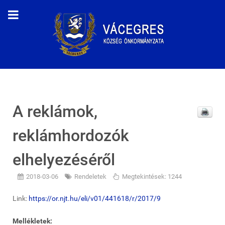
A reklámok,
reklámhordozók
elhelyezéséről
2018-03-06
Rendeletek
Megtekintések: 1244
Link:
https://or.njt.hu/eli/v01/441618/r/2017/9
Mellékletek: