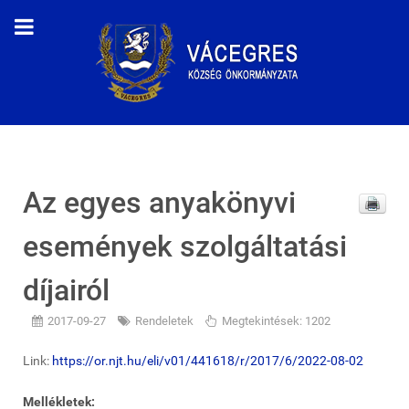
Az egyes anyakönyvi
események szolgáltatási
díjairól
2017-09-27
Rendeletek
Megtekintések: 1202
Link:
https://or.njt.hu/eli/v01/441618/r/2017/6/2022-08-02
Mellékletek: