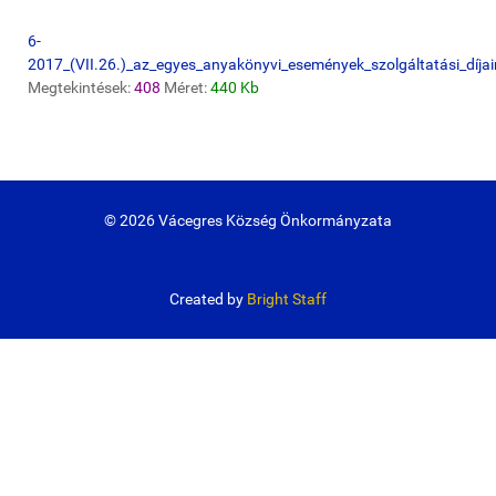
6-
2017_(VII.26.)_az_egyes_anyakönyvi_események_szolgáltatási_díjair
Megtekintések:
408
Méret:
440 Kb
© 2026 Vácegres Község Önkormányzata
Created by
Bright Staff