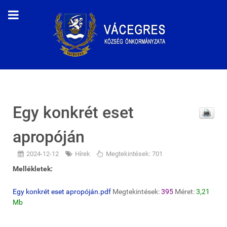
Egy konkrét eset
apropóján
2024-12-12
Hírek
Megtekintések: 701
Mellékletek:
Egy konkrét eset apropóján.pdf
Megtekintések:
395
Méret:
3,21
Mb