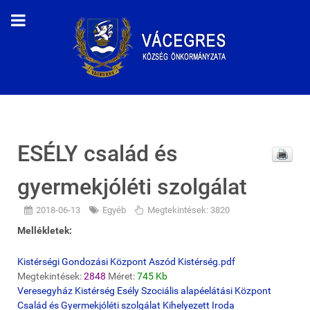
ESÉLY család és
gyermekjóléti szolgálat
2018-06-13
Egyéb
Megtekintések: 3820
Mellékletek:
Kistérségi Gondozási Központ Aszód Kistérség.pdf
Megtekintések:
2848
Méret:
745 Kb
Veresegyház Kistérség Esély Szociális alapéelátási Központ
Család és Gyermekjóléti szolgálat Kihelyezett Iroda