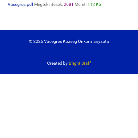
Vácegres.pdf
Megtekintések:
2681
Méret:
112 Kb
© 2026 Vácegres Község Önkormányzata
Created by
Bright Staff