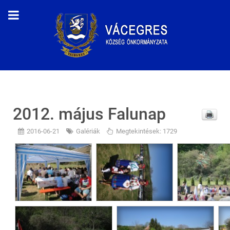
2012. május Falunap
2016-06-21
Galériák
Megtekintések: 1729